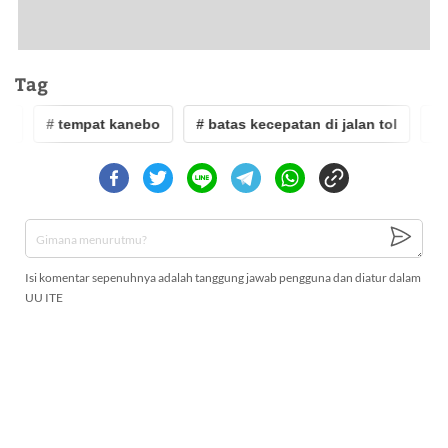
Tag
# tempat kanebo
# batas kecepatan di jalan tol
# mo
Isi komentar sepenuhnya adalah tanggung jawab pengguna dan diatur dalam
UU ITE