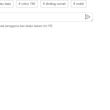
atu bata
# volvo 740
# dinding rumah
# mobil
wab pengguna dan diatur dalam UU ITE