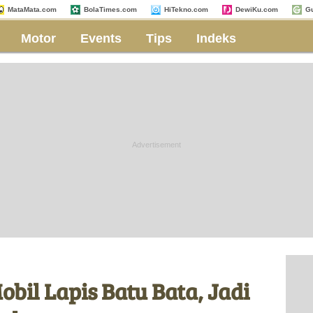
MataMata.com
BolaTimes.com
HiTekno.com
DewiKu.com
G
Motor
Events
Tips
Indeks
obil Lapis Batu Bata, Jadi