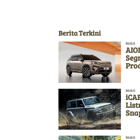
Berita Terkini
Mobil
AION
Seg
Pro
Mobil
iCAR
List
Sna
Mobil