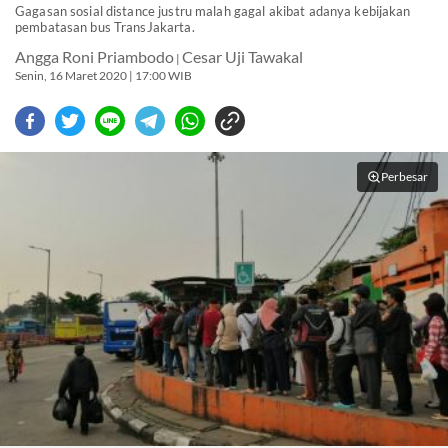
Gagasan sosial distance justru malah gagal akibat adanya kebijakan
pembatasan bus TransJakarta.
Angga Roni Priambodo
Cesar Uji Tawakal
|
Senin, 16 Maret 2020 | 17:00 WIB
Perbesar