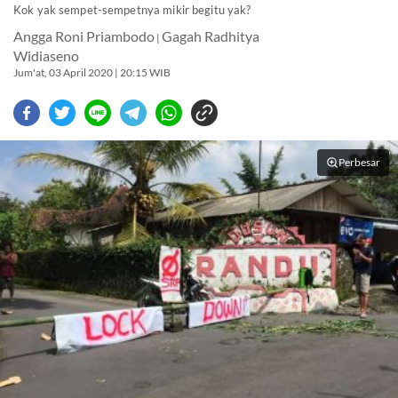
Kok yak sempet-sempetnya mikir begitu yak?
Angga Roni Priambodo
Gagah Radhitya
|
Widiaseno
Jum'at, 03 April 2020 | 20:15 WIB
Perbesar