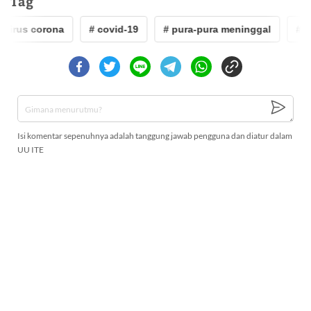
Tag
virus corona
# covid-19
# pura-pura meninggal
# m
Isi komentar sepenuhnya adalah tanggung jawab pengguna dan diatur dalam
UU ITE