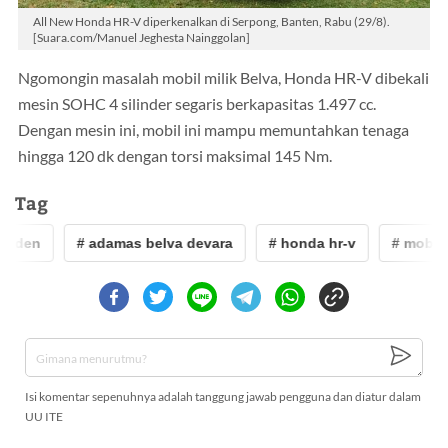
All New Honda HR-V diperkenalkan di Serpong, Banten, Rabu (29/8).
[Suara.com/Manuel Jeghesta Nainggolan]
Ngomongin masalah mobil milik Belva, Honda HR-V dibekali
mesin SOHC 4 silinder segaris berkapasitas 1.497 cc.
Dengan mesin ini, mobil ini mampu memuntahkan tenaga
hingga 120 dk dengan torsi maksimal 145 Nm.
Tag
siden
# adamas belva devara
# honda hr-v
# mobil k
Isi komentar sepenuhnya adalah tanggung jawab pengguna dan diatur dalam
UU ITE