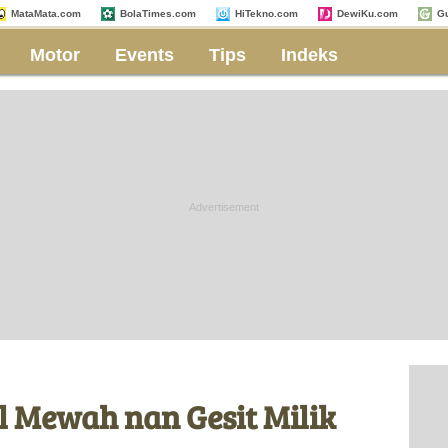
MataMata.com
BolaTimes.com
HiTekno.com
DewiKu.com
G
Motor
Events
Tips
Indeks
il Mewah nan Gesit Milik