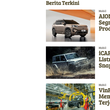
Berita Terkini
Mobil
AION
Seg
Pro
Mobil
iCAR
List
Sna
Mobil
Vin
Memb
Ter