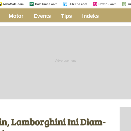
MataMata.com
BolaTimes.com
HiTekno.com
DewiKu.com
G
Motor
Events
Tips
Indeks
n, Lamborghini Ini Diam-