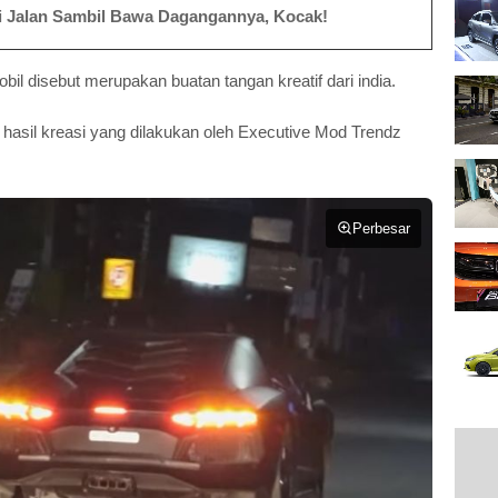
 di Jalan Sambil Bawa Dagangannya, Kocak!
bil disebut merupakan buatan tangan kreatif dari india.
h hasil kreasi yang dilakukan oleh Executive Mod Trendz
Perbesar