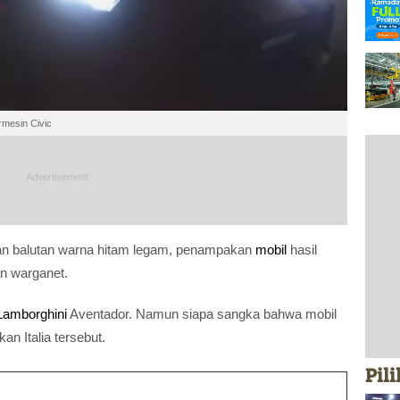
rmesin Civic
n balutan warna hitam legam, penampakan
mobil
hasil
n warganet.
Lamborghini
Aventador. Namun siapa sangka bahwa mobil
an Italia tersebut.
Pil