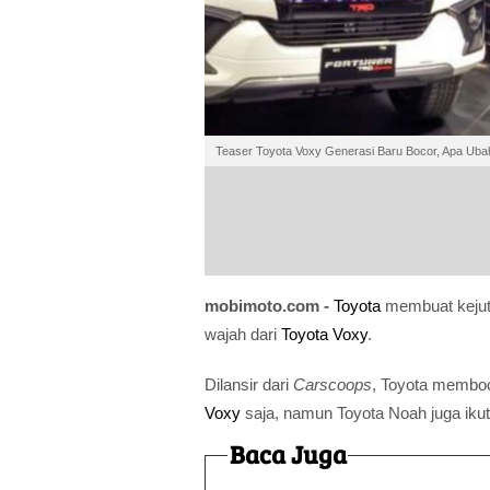
Teaser Toyota Voxy Generasi Baru Bocor, Apa Ub
mobimoto.com -
Toyota
membuat kejut
wajah dari
Toyota Voxy
.
Dilansir dari
Carscoops
, Toyota memboc
Voxy
saja, namun Toyota Noah juga ikut
Baca Juga