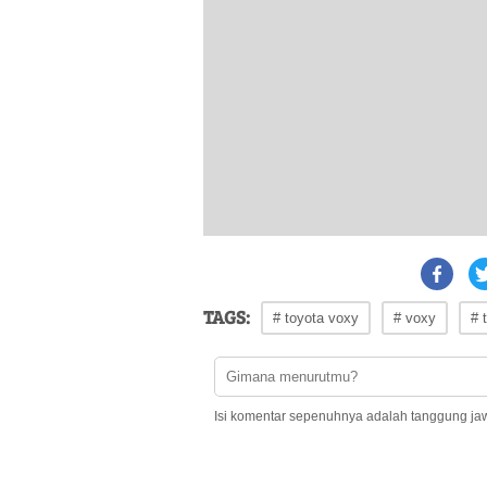
TAGS:
# toyota voxy
# voxy
# 
Isi komentar sepenuhnya adalah tanggung ja