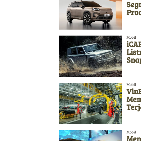
Seg
Pro
Mobil
iCAR
List
Sna
Mobil
Vin
Memb
Ter
Mobil
Meng