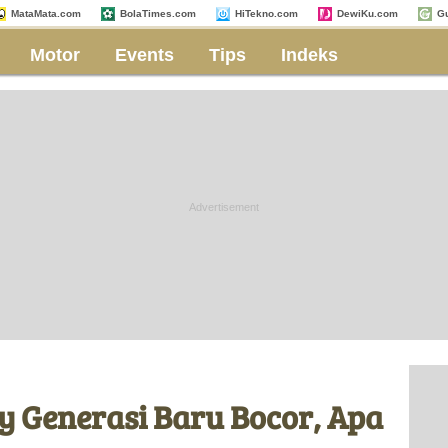
MataMata.com
BolaTimes.com
HiTekno.com
DewiKu.com
G
Motor
Events
Tips
Indeks
y Generasi Baru Bocor, Apa