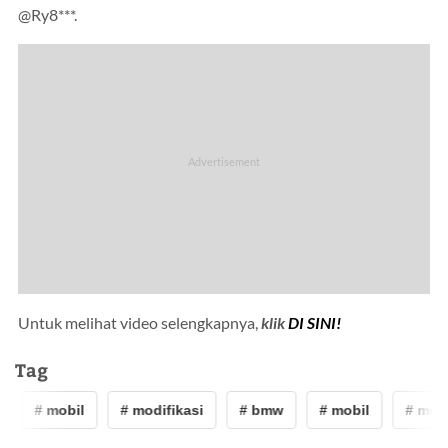
@Ry8***.
Untuk melihat video selengkapnya,
klik
DI SINI!
Tag
# mobil
# modifikasi
# bmw
# mobil
# modi