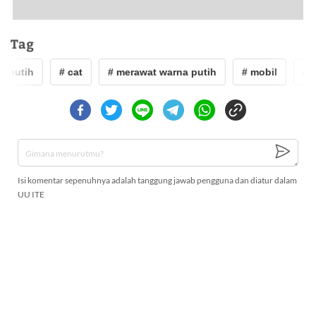
Tag
# putih
# cat
# merawat warna putih
# mobil
# p
Isi komentar sepenuhnya adalah tanggung jawab pengguna dan diatur dalam
UU ITE