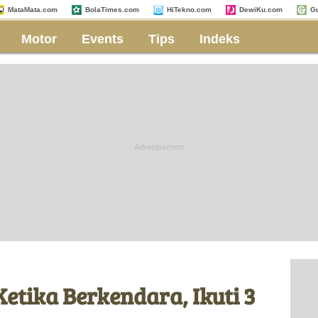
MataMata.com
BolaTimes.com
HiTekno.com
DewiKu.com
G
Motor
Events
Tips
Indeks
etika Berkendara, Ikuti 3