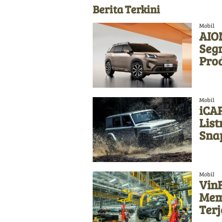
Berita Terkini
Mobil
AION
Seg
Pro
Mobil
iCAR
List
Sna
Mobil
Vin
Memb
Ter