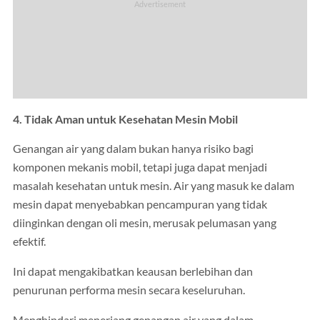
4. Tidak Aman untuk Kesehatan Mesin Mobil
Genangan air yang dalam bukan hanya risiko bagi
komponen mekanis mobil, tetapi juga dapat menjadi
masalah kesehatan untuk mesin. Air yang masuk ke dalam
mesin dapat menyebabkan pencampuran yang tidak
diinginkan dengan oli mesin, merusak pelumasan yang
efektif.
Ini dapat mengakibatkan keausan berlebihan dan
penurunan performa mesin secara keseluruhan.
Menghindari menerjang genangan air yang dalam,