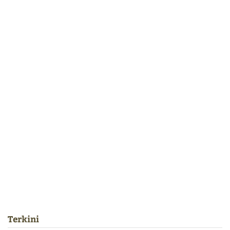
Terkini