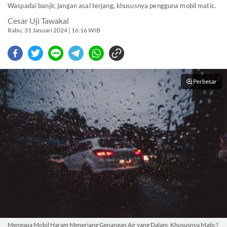
Waspadai banjir, jangan asal terjang, khususnya pengguna mobil matic.
Cesar Uji Tawakal
Rabu, 31 Januari 2024 | 16:16 WIB
Perbesar
Mengapa Mobil Haram Menerjang Genangan Air yang Dalam, Khususnya Matic?