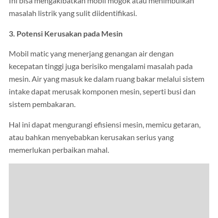
Ini bisa mengakibatkan mobil mogok atau menimbulkan
masalah listrik yang sulit diidentifikasi.
3. Potensi Kerusakan pada Mesin
Mobil matic yang menerjang genangan air dengan
kecepatan tinggi juga berisiko mengalami masalah pada
mesin. Air yang masuk ke dalam ruang bakar melalui sistem
intake dapat merusak komponen mesin, seperti busi dan
sistem pembakaran.
Hal ini dapat mengurangi efisiensi mesin, memicu getaran,
atau bahkan menyebabkan kerusakan serius yang
memerlukan perbaikan mahal.