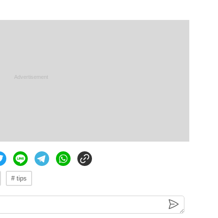
# tips