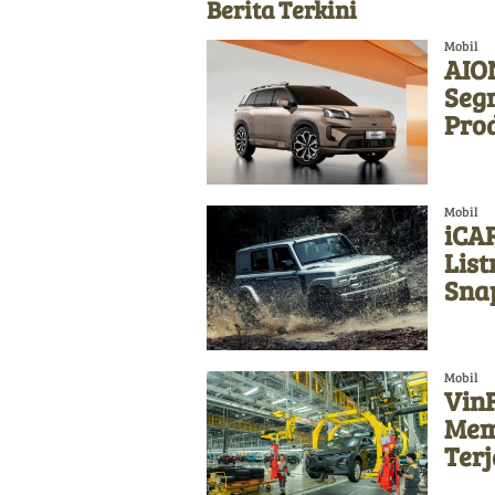
Berita Terkini
Mobil
AION
Seg
Pro
Mobil
iCAR
List
Sna
Mobil
Vin
Memb
Ter