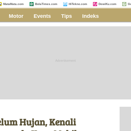
MataMata.com
BolaTimes.com
HiTekno.com
DewiKu.com
G
Motor
Events
Tips
Indeks
lum Hujan, Kenali