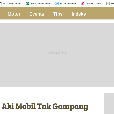
MataMata.com
BolaTimes.com
HiTekno.com
DewiKu.com
G
Motor
Events
Tips
Indeks
r Aki Mobil Tak Gampang