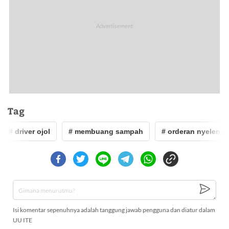
Tag
# driver ojol
# membuang sampah
# orderan nyeleneh
Isi komentar sepenuhnya adalah tanggung jawab pengguna dan diatur dalam
UU ITE