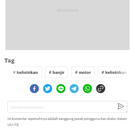
Tag
r
# kelistrikan
# banjir
# motor
# kelistrikan
Isi komentar sepenuhnya adalah tanggung jawab pengguna dan diatur dalam
UU ITE