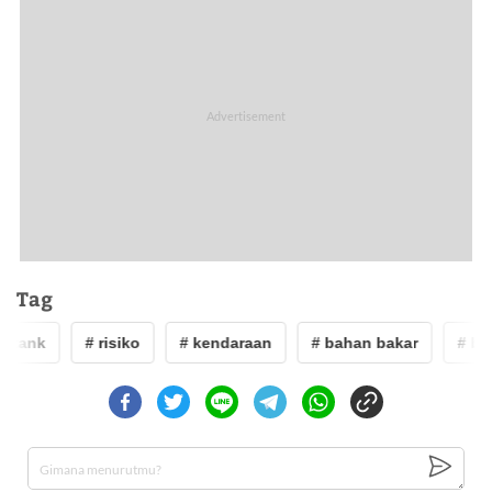
Tag
l tank
# risiko
# kendaraan
# bahan bakar
# ben