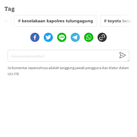
Tag
an
# kecelakaan kapolres tulungagung
# toyota land cru
Isi komentar sepenuhnya adalah tanggung jawab pengguna dan diatur dalam
UU ITE