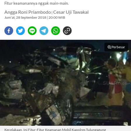
Fitur keamanannya nggak main-main.
Angga Roni Priambodo
Cesar Uji Tawakal
|
Jum'at, 28 September 2018 | 20:00 WIB
Perbesar
Kecelakaan, Ini Fitur-Fitur Keamanan Mobil Kapolres Tulungagung