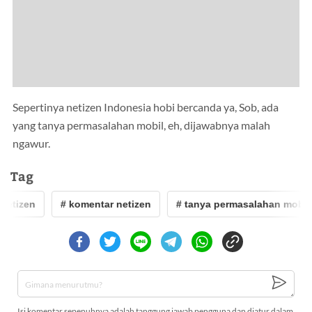
Sepertinya netizen Indonesia hobi bercanda ya, Sob, ada
yang tanya permasalahan mobil, eh, dijawabnya malah
ngawur.
Tag
netizen
# komentar netizen
# tanya permasalahan mobil
Isi komentar sepenuhnya adalah tanggung jawab pengguna dan diatur dalam