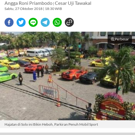
Angga Roni Priambodo
Cesar Uji Tawakal
|
Sabtu, 27 Oktober 2018 | 18:30 WIB
Perbesar
Hajatan di Solo ini Bikin Heboh, Parkiran Penuh Mobil Sport