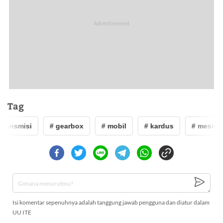
Tag
transmisi
# gearbox
# mobil
# kardus
# mesin
Isi komentar sepenuhnya adalah tanggung jawab pengguna dan diatur dalam
UU ITE