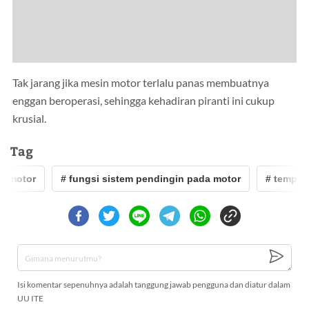
Tak jarang jika mesin motor terlalu panas membuatnya
enggan beroperasi, sehingga kehadiran piranti ini cukup
krusial.
Tag
 motor
# fungsi sistem pendingin pada motor
# temperat
Isi komentar sepenuhnya adalah tanggung jawab pengguna dan diatur dalam
UU ITE