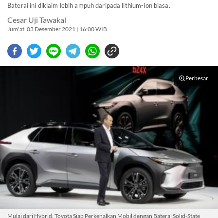
Baterai ini diklaim lebih ampuh daripada lithium-ion biasa.
Cesar Uji Tawakal
Jum'at, 03 Desember 2021 | 16:00 WIB
Perbesar
Mulai dari Hybrid, Toyota Siap Perkenalkan Mobil dengan Baterai Solid-State