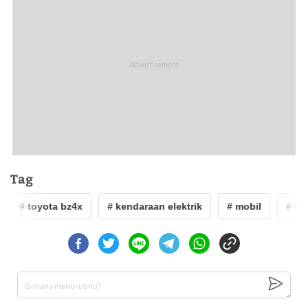
Tag
# toyota bz4x
# kendaraan elektrik
# mobil
# toy