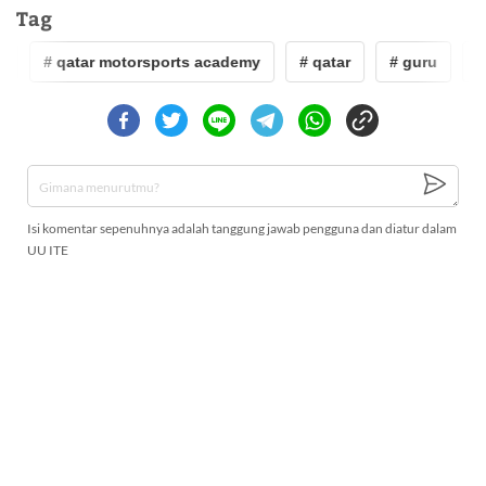
Tag
# qatar motorsports academy
# qatar
# guru
# 
Isi komentar sepenuhnya adalah tanggung jawab pengguna dan diatur dalam
UU ITE