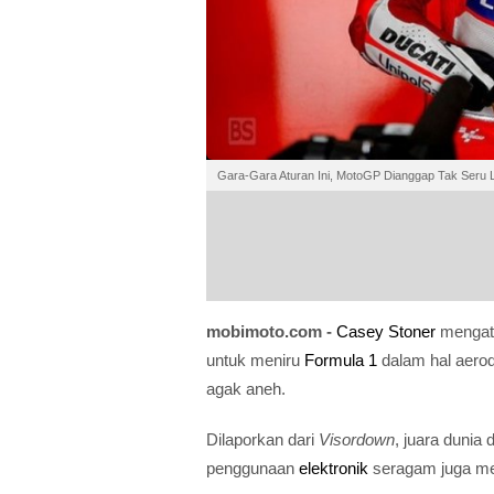
Gara-Gara Aturan Ini, MotoGP Dianggap Tak Seru L
mobimoto.com -
Casey Stoner
menga
untuk meniru
Formula 1
dalam hal aerod
agak aneh.
Dilaporkan dari
Visordown
, juara duni
penggunaan
elektronik
seragam juga me