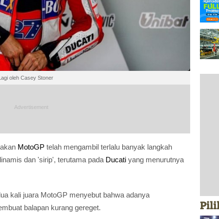
agi oleh Casey Stoner
takan
MotoGP
telah mengambil terlalu banyak langkah
inamis dan 'sirip', terutama pada
Ducati
yang menurutnya
a dua kali juara MotoGP menyebut bahwa adanya
Pil
mbuat balapan kurang gereget.