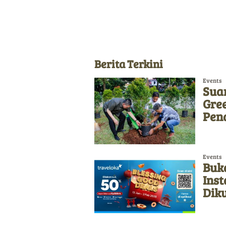
Berita Terkini
Events
Sua
Gre
Pen
Events
Buka
Ins
Diku