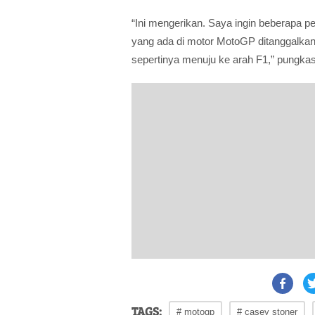
“Ini mengerikan. Saya ingin beberapa 
yang ada di motor MotoGP ditanggalka
sepertinya menuju ke arah F1,” pungka
TAGS:
# motogp
# casey stoner