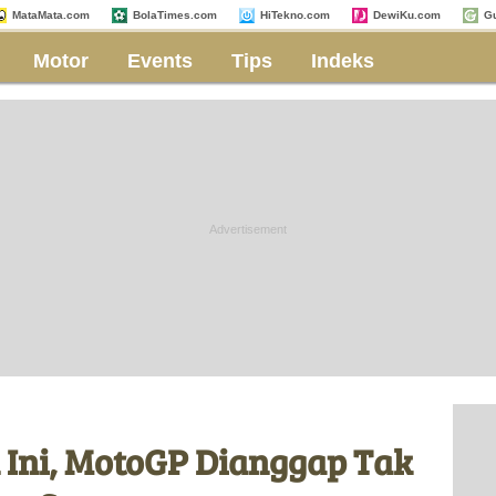
MataMata.com
BolaTimes.com
HiTekno.com
DewiKu.com
G
Motor
Events
Tips
Indeks
 Ini, MotoGP Dianggap Tak