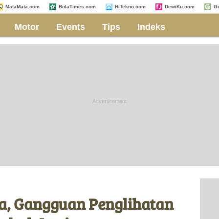
MataMata.com
BolaTimes.com
HiTekno.com
DewiKu.com
G
Motor
Events
Tips
Indeks
ka, Gangguan Penglihatan