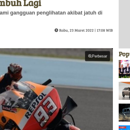
mbuh Lagi
mi gangguan penglihatan akibat jatuh di
Rabu, 23 Maret 2022 | 17:08 WIB
Pop
Perbesar