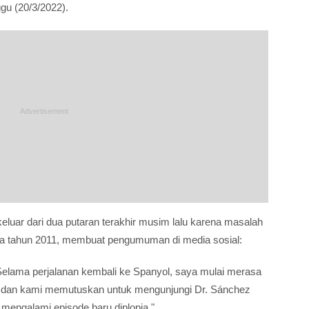
u (20/3/2022).
keluar dari dua putaran terakhir musim lalu karena masalah
ada tahun 2011, membuat pengumuman di media sosial:
 Selama perjalanan kembali ke Spanyol, saya mulai merasa
, dan kami memutuskan untuk mengunjungi Dr. Sánchez
engalami episode baru diplopia."