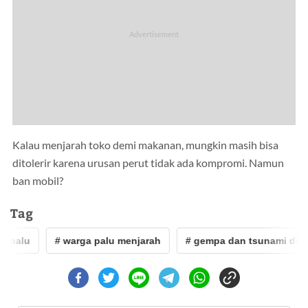
Kalau menjarah toko demi makanan, mungkin masih bisa
ditolerir karena urusan perut tidak ada kompromi. Namun
ban mobil?
Tag
 palu
# warga palu menjarah
# gempa dan tsunami di pa