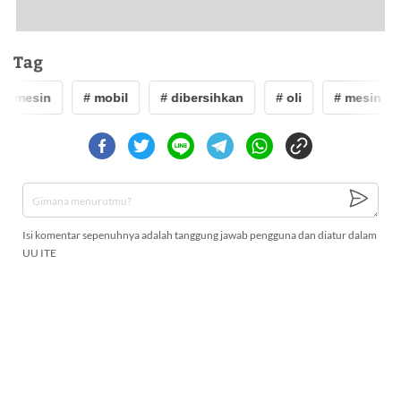
Tag
# mesin
# mobil
# dibersihkan
# oli
# mesin
Isi komentar sepenuhnya adalah tanggung jawab pengguna dan diatur dalam
UU ITE