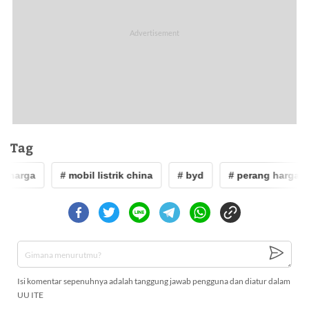
Tag
g harga
# mobil listrik china
# byd
# perang harga
Isi komentar sepenuhnya adalah tanggung jawab pengguna dan diatur dalam
UU ITE