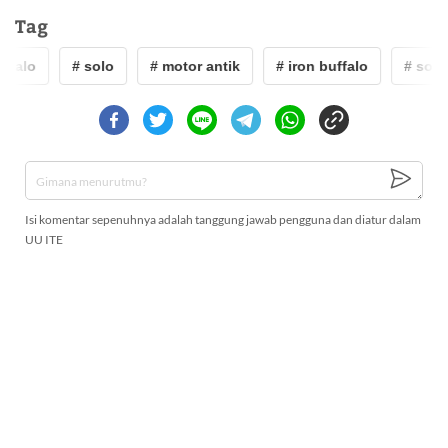
Tag
ffalo
# solo
# motor antik
# iron buffalo
# solo
Isi komentar sepenuhnya adalah tanggung jawab pengguna dan diatur dalam
UU ITE