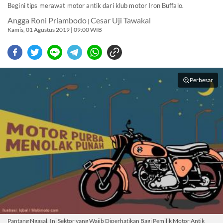
Begini tips merawat motor antik dari klub motor Iron Buffalo.
Angga Roni Priambodo
Cesar Uji Tawakal
|
Kamis, 01 Agustus 2019 | 09:00 WIB
Perbesar
Pantang Ngasal, Ini Sektor yang Wajib Diperhatikan Bagi Pemilik Motor Antik