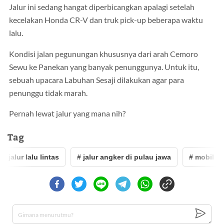
Jalur ini sedang hangat diperbicangkan apalagi setelah
kecelakan Honda CR-V dan truk pick-up beberapa waktu
lalu.
Kondisi jalan pegunungan khususnya dari arah Cemoro
Sewu ke Panekan yang banyak penunggunya. Untuk itu,
sebuah upacara Labuhan Sesaji dilakukan agar para
penunggu tidak marah.
Pernah lewat jalur yang mana nih?
Tag
 jalur lalu lintas
# jalur angker di pulau jawa
# mobil