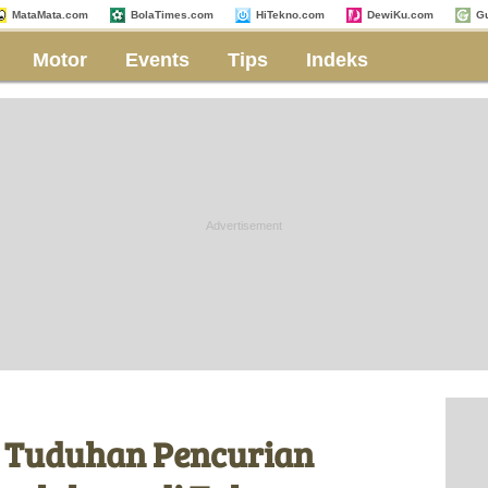
MataMata.com
BolaTimes.com
HiTekno.com
DewiKu.com
G
Motor
Events
Tips
Indeks
 Tuduhan Pencurian